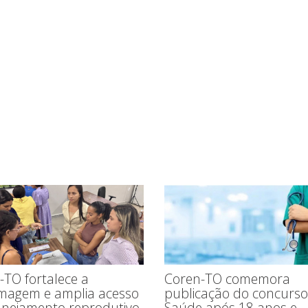
Coren-TO comemora
-TO fortalece a
publicação do concurso
magem e amplia acesso
Saúde após 18 anos e
anejamento reprodutivo