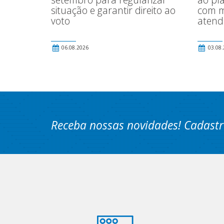
situação e garantir direito ao
com m
voto
atend
06.08.2026
03.08.
Receba nossas novidades! Cadastr