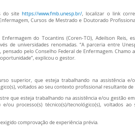
s do site
https://www.fmb.unesp.br/
, localizar o link cor
fermagem, Cursos de Mestrado e Doutorado Profissionais,
 Enfermagem do Tocantins (Coren-TO), Adeilson Reis, es
avés de universidades renomadas. “A parceria entre Une
m, pensado pelo Conselho Federal de Enfermagem. Chamo at
portunidade”, explicou o gestor.
so superior, que esteja trabalhando na assistência e/
gico(s), voltados ao seu contexto profissional resultante de
tre que esteja trabalhando na assistência e/ou gestão em
) e/ou processo(s) técnico(s)/tecnológico(s), voltados a
á exigido comprovação de experiência prévia.