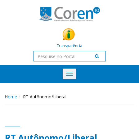
Transparência
Toggle
navigation
Home
RT Autônomo/Liberal
RT Autônomo/Liberal