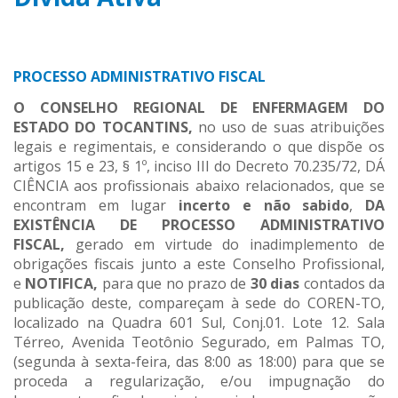
PROCESSO ADMINISTRATIVO FISCAL
O CONSELHO REGIONAL DE ENFERMAGEM DO
ESTADO DO TOCANTINS,
no uso de suas atribuições
legais e regimentais, e considerando o que dispõe os
artigos 15 e 23, § 1º, inciso III do Decreto 70.235/72, DÁ
CIÊNCIA aos profissionais abaixo relacionados, que se
encontram em lugar
incerto e não sabido
,
DA
EXISTÊNCIA DE PROCESSO ADMINISTRATIVO
FISCAL,
gerado em virtude do inadimplemento de
obrigações fiscais junto a este Conselho Profissional,
e
NOTIFICA,
para que no prazo de
30 dias
contados da
publicação deste, compareçam à sede do COREN-TO,
localizado na Quadra 601 Sul, Conj.01. Lote 12. Sala
Térreo, Avenida Teotônio Segurado, em Palmas TO,
(segunda à sexta-feira, das 8:00 as 18:00) para que se
proceda a regularização, e/ou impugnação do