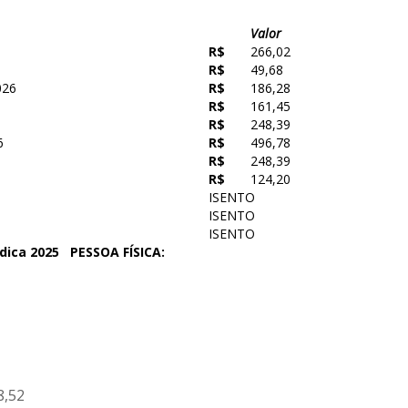
Valor
R$
266,02
R$
49,68
026
R$
186,28
R$
161,45
R$
248,39
6
R$
496,78
R$
248,39
R$
124,20
ISENTO
ISENTO
ISENTO
dica 2025
PESSOA FÍSICA:
8,52