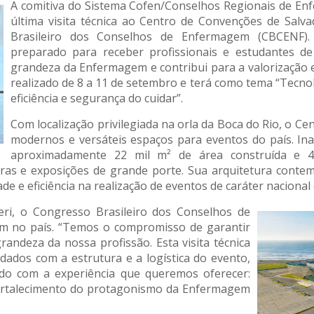
A comitiva do Sistema Cofen/Conselhos Regionais de Enfe
última visita técnica ao Centro de Convenções de Salva
Brasileiro dos Conselhos de Enfermagem (CBCENF).
preparado para receber profissionais e estudantes d
grandeza da Enfermagem e contribui para a valorização e
realizado de 8 a 11 de setembro e terá como tema “Tecno
eficiência e segurança do cuidar”.
Com localização privilegiada na orla da Boca do Rio, o C
modernos e versáteis espaços para eventos do país. I
aproximadamente 22 mil m² de área construída e 4
ras e exposições de grande porte. Sua arquitetura contem
de e eficiência na realização de eventos de caráter nacional
ri, o Congresso Brasileiro dos Conselhos de
m no país. “Temos o compromisso de garantir
grandeza da nossa profissão. Esta visita técnica
idados com a estrutura e a logística do evento,
ado com a experiência que queremos oferecer:
fortalecimento do protagonismo da Enfermagem