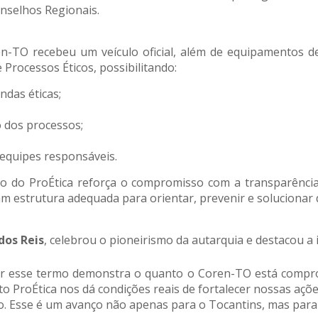
onselhos Regionais.
-TO recebeu um veículo oficial, além de equipamentos de 
 Processos Éticos, possibilitando:
das éticas;
o dos processos;
 equipes responsáveis.
o do ProÉtica reforça o compromisso com a transparência, 
 estrutura adequada para orientar, prevenir e solucionar d
 dos Reis
, celebrou o pioneirismo da autarquia e destacou a i
mar esse termo demonstra o quanto o Coren-TO está compro
o ProÉtica nos dá condições reais de fortalecer nossas açõ
do. Esse é um avanço não apenas para o Tocantins, mas para