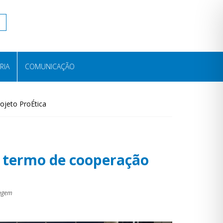
RIA
COMUNICAÇÃO
ojeto ProÉtica
r termo de cooperação
magem